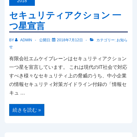
2018
定
試
セキュリティアクション 一
験
対
つ星宣言
策
講
座
の
BY
ADMIN
公開日:
2018年7月12日
カテゴリー:
お知ら
ご
せ
案
内
有限会社エムケイブレーンはセキュリティアクション
一つ星を宣言しています。 これは現代のIT社会で対応
すべき様々なセキュリティ上の脅威のうち、中小企業
の情報セキュリティ対策ガイドライン付録の「情報セ
キュ …
セ
続きを読む »
キ
ュ
リ
テ
ィ