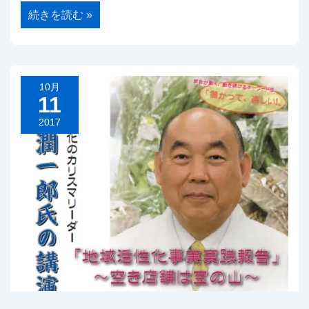
福
続きを読む »
岡
県
収
益
力
向
上
10月
（マ
11
ー
ケ
2017
テ
ィ
ン
グ）
セ
ミ
ナ
ー