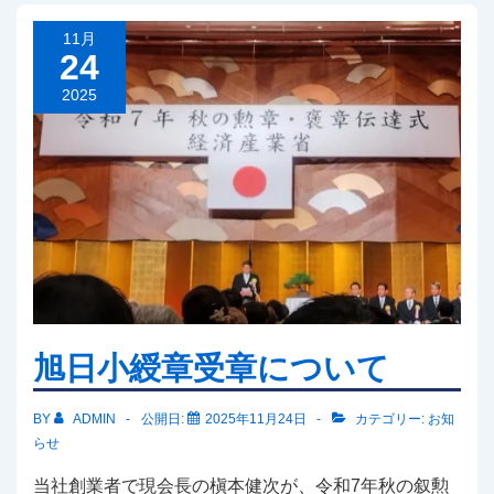
11月
24
2025
旭日小綬章受章について
BY
ADMIN
公開日:
2025年11月24日
カテゴリー:
お知
らせ
当社創業者で現会長の槇本健次が、令和7年秋の叙勲