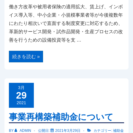
働き方改革や被用者保険の適用拡大、賃上げ、インボ
イス導入等、中小企業・小規模事業者等が今後複数年
にわたり相次いで直面する制度変更に対応するため、
革新的サービス開発・試作品開発・生産プロセスの改
善を行うための設備投資等を支 …
も
続きを読む »
の
づ
く
り
補
助
金
3月
に
29
つ
い
2021
て
事業再構築補助金について
BY
ADMIN
公開日:
2021年3月29日
カテゴリー:
補助金