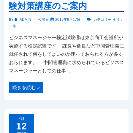
験対策講座のご案内
(5/31
締
切)
BY
ADMIN
公開日:
2019年9月17日
カテゴリー:
セミナ
ー等
ビジネスマネージャー検定試験Ⓡは東京商工会議所が
実施する検定試験です。 課長や係長など中間管理職に
就任されて何をしてよいのか迷っておられる方が多く
おられます。 中間管理職に求められているビジネス
マネージャーとしての仕事 …
ビ
続きを読む »
ジ
ネ
ス
マ
ネ
ー
ジ
7月
ャ
12
ー
検