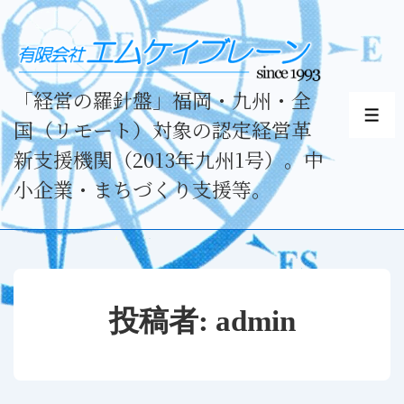
↓
メ
イ
ン
「経営の羅針盤」福岡・九州・全
コ
メ
国（リモート）対象の認定経営革
ニ
ン
ュ
新支援機関（2013年九州1号）。中
テ
ー
小企業・まちづくり支援等。
ン
ツ
へ
ス
キ
投稿者:
admin
ッ
プ