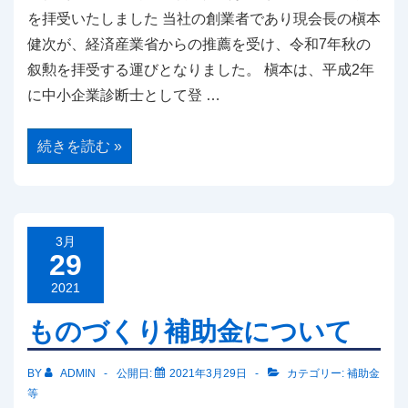
を拝受いたしました 当社の創業者であり現会長の槇本
健次が、経済産業省からの推薦を受け、令和7年秋の
叙勲を拝受する運びとなりました。 槇本は、平成2年
に中小企業診断士として登 …
旭
続きを読む »
日
小
綬
章
受
章
に
3月
つ
29
い
て
2021
ものづくり補助金について
BY
ADMIN
公開日:
2021年3月29日
カテゴリー:
補助金
等