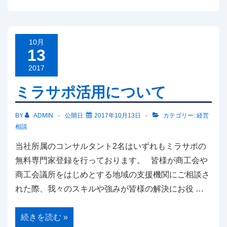
め
て
の
実
践
マ
10月
ー
13
ケ
テ
2017
ィ
ン
ミラサポ活用について
グ
勉
強
会
BY
ADMIN
公開日:
2017年10月13日
カテゴリー:
経営
相談
当社所属のコンサルタント2名はいずれもミラサポの
無料専門家登録を行っております。 皆様が商工会や
商工会議所をはじめとする地域の支援機関にご相談さ
れた際、我々のスキルや強みが皆様の解決にお役 …
ミ
続きを読む »
ラ