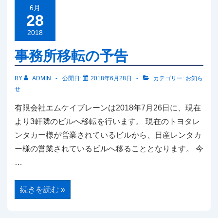
ア
ク
6月
シ
28
ョ
ン
2018
一
つ
事務所移転の予告
星
宣
言
BY
ADMIN
公開日:
2018年6月28日
カテゴリー:
お知ら
せ
有限会社エムケイブレーンは2018年7月26日に、現在
より3軒隣のビルへ移転を行います。 現在のトヨタレ
ンタカー様が営業されているビルから、日産レンタカ
ー様の営業されているビルへ移ることとなります。 今
…
事
続きを読む »
務
所
移
転