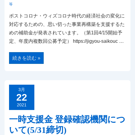
等
ポストコロナ・ウィズコロナ時代の経済社会の変化に
対応するための、思い切った事業再構築を支援するた
めの補助金が発表されています。（第1回4/15開始予
定、年度内複数回公募予定） https://jigyou-saikouc …
事
続きを読む »
業
再
構
築
補
助
金
3月
に
22
つ
い
2021
て
一時支援金 登録確認機関につ
いて(5/31締切)