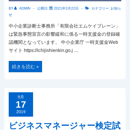
BY
ADMIN
公開日:
2021年3月22日
カテゴリー:
お知ら
せ
中小企業診断士事務所「有限会社エムケイブレーン」
は緊急事態宣言の影響緩和に係る一時支援金の登録確
認機関となっています。 中小企業庁 一時支援金Web
サイト https://ichijishienkin.go.j …
一
続きを読む »
時
支
援
金
登
録
確
9月
認
17
機
関
2019
に
つ
ビジネスマネージャー検定試
い
て