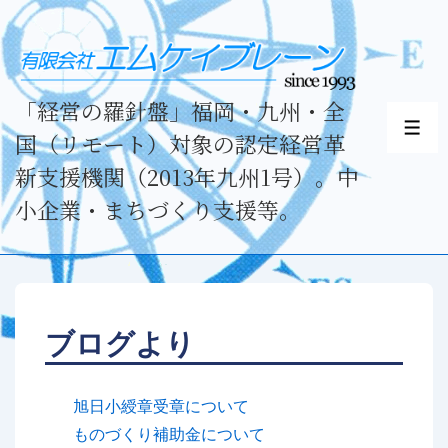
↓
メ
イ
ン
「経営の羅針盤」福岡・九州・全
コ
メ
国（リモート）対象の認定経営革
ニ
ン
ュ
新支援機関（2013年九州1号）。中
テ
ー
小企業・まちづくり支援等。
ン
ツ
へ
ス
キ
ブログより
ッ
プ
旭日小綬章受章について
ものづくり補助金について