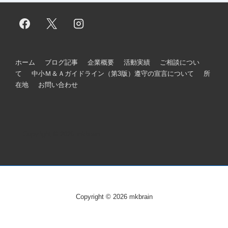
フ
ホーム
ブログ記事
企業概要
活動実績
ご相談につい
て
中小Ｍ＆Ａガイドライン（第3版）遵守の宣言について
所
ッ
在地
お問い合わせ
タ
ー
メ
Copyright © 2026
mkbrain
ニ
ュ
ー
Copyright © 2026
mkbrain