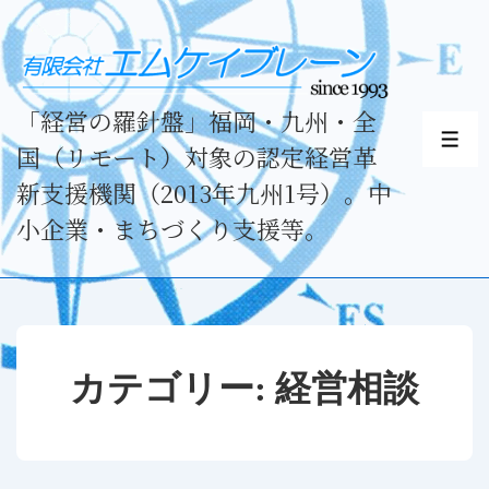
↓
メ
イ
ン
「経営の羅針盤」福岡・九州・全
コ
メ
国（リモート）対象の認定経営革
ニ
ン
ュ
新支援機関（2013年九州1号）。中
テ
ー
小企業・まちづくり支援等。
ン
ツ
へ
ス
キ
カテゴリー:
経営相談
ッ
プ